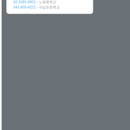
02-3391-6921 -
노원중학교
041-835-8221 -
규암초등학교