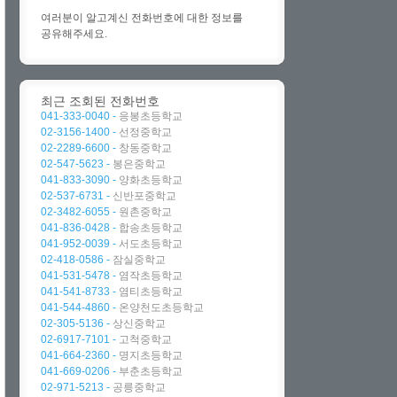
여러분이 알고계신 전화번호에 대한 정보를
공유해주세요.
최근 조회된 전화번호
041-333-0040 -
응봉초등학교
02-3156-1400 -
선정중학교
02-2289-6600 -
창동중학교
02-547-5623 -
봉은중학교
041-833-3090 -
양화초등학교
02-537-6731 -
신반포중학교
02-3482-6055 -
원촌중학교
041-836-0428 -
합송초등학교
041-952-0039 -
서도초등학교
02-418-0586 -
잠실중학교
041-531-5478 -
염작초등학교
041-541-8733 -
염티초등학교
041-544-4860 -
온양천도초등학교
02-305-5136 -
상신중학교
02-6917-7101 -
고척중학교
041-664-2360 -
명지초등학교
041-669-0206 -
부춘초등학교
02-971-5213 -
공릉중학교