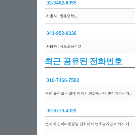
02-3482-6055
사용자
: 원촌중학교
041-952-0039
사용자
: 서도초등학교
최근 공유된 전화번호
010-7466-7582
완전 불친절 싱크대 막혀서 전화했는데 빈정거리는거..
02-6779-4029
전세계 신바티칸킹덤 전화해서 번호남기면 메세지,카..