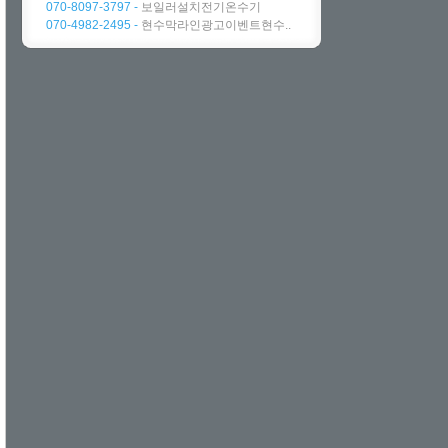
070-8097-3797 -
보일러설치전기온수기
070-4982-2495 -
현수막라인광고이벤트현수..