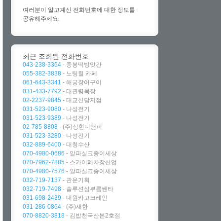
여러분이 알고계신 전화번호에 대한 정보를
공유해주세요.
최근 조회된 전화번호
043-238-3364 -
중봉떡방앗간
055-382-3838 -
노팅힐 카페
061-643-3341 -
해궁장어구이
031-433-7792 -
대관령목장
02-2237-9845 -
대교신당지점
031-523-9080 -
나성전기
031-523-9389 -
나성전기
02-785-8808 -
(주)상현디앤피
031-523-3280 -
나성전기
032-889-6400 -
대청수산
070-4980-0686 -
알파실크종이세상
070-7962-7885 -
스카이폐차장산업
070-4980-7576 -
알파실크종이세상
032-719-7137 -
관운기획
032-719-7498 -
솔루션심부름쎈타
031-698-2439 -
대원카고크레인
031-286-0864 -
(주)새한
070-8820-3818 -
김밥천국산본2호점